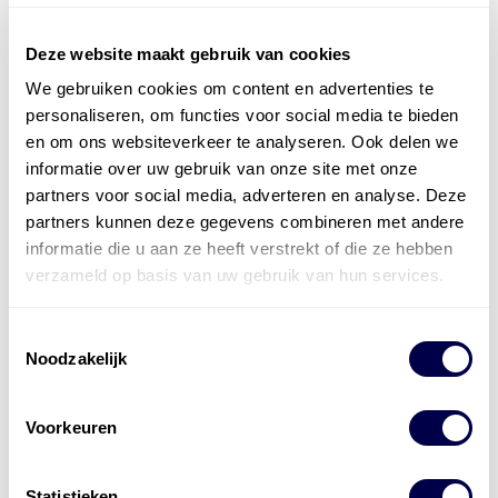
Deze website maakt gebruik van cookies
We gebruiken cookies om content en advertenties te
Officieel distributeur met Mobil Smeermiddelen
personaliseren, om functies voor social media te bieden
voor alle sectoren
en om ons websiteverkeer te analyseren. Ook delen we
informatie over uw gebruik van onze site met onze
Welke olie heb ik nodig
partners voor social media, adverteren en analyse. Deze
partners kunnen deze gegevens combineren met andere
Alle producten bekijken
informatie die u aan ze heeft verstrekt of die ze hebben
Referentie
s
Kwikfit
,
Roba
,
de Groot
verzameld op basis van uw gebruik van hun services.
Toestemmingsselectie
Noodzakelijk
Voorkeuren
Statistieken