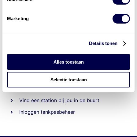
Marketing
Details tonen
Alles toestaan
Beheert 70
tankstations
en duizenden
tank-en
laadpassen
Selectie toestaan
Den Hartog tank- en laadpas
Vind een station bij jou in de buurt
Inloggen tankpasbeheer