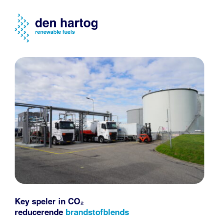
Key speler in CO₂
reducerende
brandstofblends