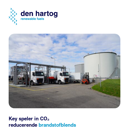
Key speler in CO₂
reducerende
brandstofblends