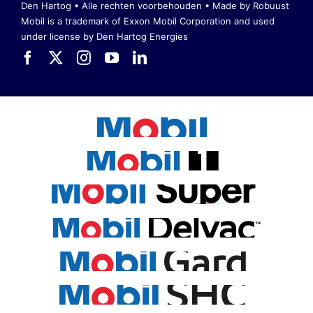
Den Hartog • Alle rechten voorbehouden •
Made by Robuust
Mobil is a trademark of Exxon Mobil Corporation
and used
under license by Den Hartog Energies