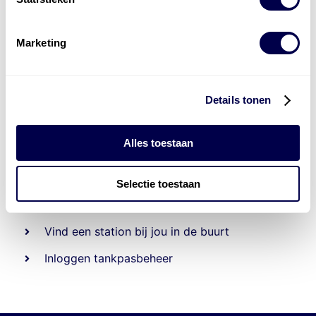
Marketing
Details tonen
Alles toestaan
Beheert 70
tankstations
en duizenden
tank-en
laadpassen
Selectie toestaan
Den Hartog tank- en laadpas
Vind een station bij jou in de buurt
Inloggen tankpasbeheer