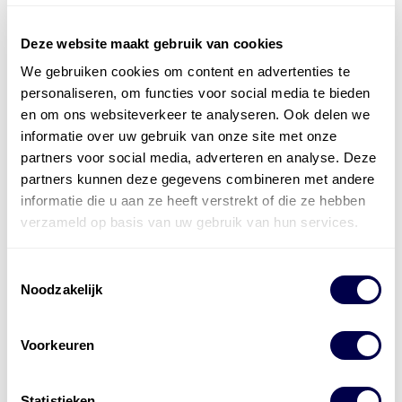
Deze website maakt gebruik van cookies
We gebruiken cookies om content en advertenties te
Officieel distributeur met Mobil Smeermiddelen
personaliseren, om functies voor social media te bieden
voor alle sectoren
en om ons websiteverkeer te analyseren. Ook delen we
informatie over uw gebruik van onze site met onze
Welke olie heb ik nodig
partners voor social media, adverteren en analyse. Deze
partners kunnen deze gegevens combineren met andere
Alle producten bekijken
informatie die u aan ze heeft verstrekt of die ze hebben
Referentie
s
Kwikfit
,
Roba
,
de Groot
verzameld op basis van uw gebruik van hun services.
Toestemmingsselectie
Noodzakelijk
Voorkeuren
Statistieken