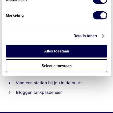
Marketing
Details tonen
Alles toestaan
Beheert 70
tankstations
en duizenden
tank-en
laadpassen
Selectie toestaan
Den Hartog tank- en laadpas
Vind een station bij jou in de buurt
Inloggen tankpasbeheer