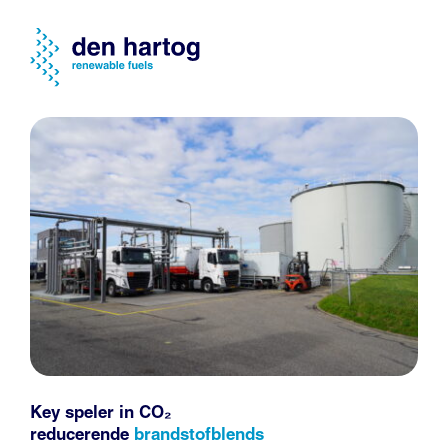
Key speler in CO₂
reducerende
brandstofblends