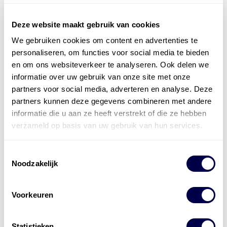
Deze website maakt gebruik van cookies
We gebruiken cookies om content en advertenties te
Officieel distributeur met Mobil Smeermiddelen
personaliseren, om functies voor social media te bieden
voor alle sectoren
en om ons websiteverkeer te analyseren. Ook delen we
informatie over uw gebruik van onze site met onze
Welke olie heb ik nodig
partners voor social media, adverteren en analyse. Deze
partners kunnen deze gegevens combineren met andere
Alle producten bekijken
informatie die u aan ze heeft verstrekt of die ze hebben
Referentie
s
Kwikfit
,
Roba
,
de Groot
verzameld op basis van uw gebruik van hun services.
Toestemmingsselectie
Noodzakelijk
Voorkeuren
Statistieken