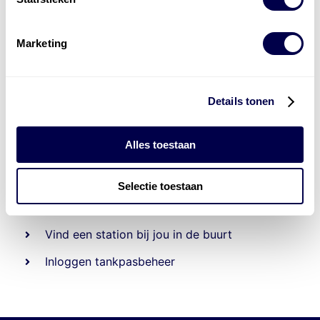
Marketing
Details tonen
Alles toestaan
Beheert 70
tankstations
en duizenden
tank-en
laadpassen
Selectie toestaan
Den Hartog tank- en laadpas
Vind een station bij jou in de buurt
Inloggen tankpasbeheer