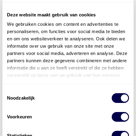
Deze website maakt gebruik van cookies
We gebruiken cookies om content en advertenties te
Officieel distributeur met Mobil Smeermiddelen
personaliseren, om functies voor social media te bieden
voor alle sectoren
en om ons websiteverkeer te analyseren. Ook delen we
informatie over uw gebruik van onze site met onze
Welke olie heb ik nodig
partners voor social media, adverteren en analyse. Deze
partners kunnen deze gegevens combineren met andere
Alle producten bekijken
informatie die u aan ze heeft verstrekt of die ze hebben
Referentie
s
Kwikfit
,
Roba
,
de Groot
verzameld op basis van uw gebruik van hun services.
Toestemmingsselectie
Noodzakelijk
Voorkeuren
Statistieken