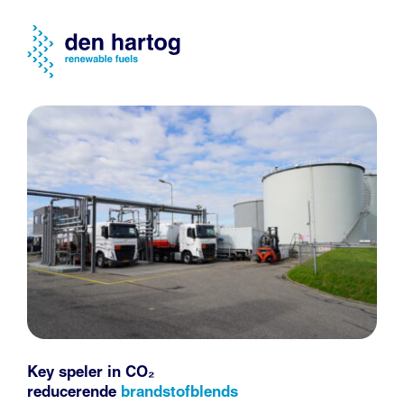
Key speler in CO₂
reducerende
brandstofblends