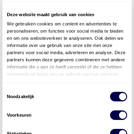
Deze website maakt gebruik van cookies
We gebruiken cookies om content en advertenties te
Officieel distributeur met Mobil Smeermiddelen
personaliseren, om functies voor social media te bieden
voor alle sectoren
en om ons websiteverkeer te analyseren. Ook delen we
informatie over uw gebruik van onze site met onze
Welke olie heb ik nodig
partners voor social media, adverteren en analyse. Deze
partners kunnen deze gegevens combineren met andere
Alle producten bekijken
informatie die u aan ze heeft verstrekt of die ze hebben
Referentie
s
Kwikfit
,
Roba
,
de Groot
verzameld op basis van uw gebruik van hun services.
Toestemmingsselectie
Noodzakelijk
Voorkeuren
Statistieken