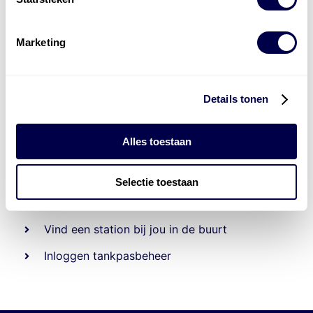
Marketing
Details tonen
Alles toestaan
Beheert 70
tankstations
en duizenden
tank-en
laadpassen
Selectie toestaan
Den Hartog tank- en laadpas
Vind een station bij jou in de buurt
Inloggen tankpasbeheer