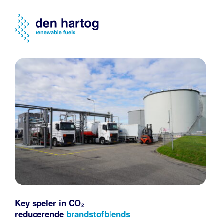
Key speler in CO₂
reducerende
brandstofblends