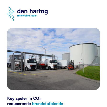
Key speler in CO₂
reducerende
brandstofblends