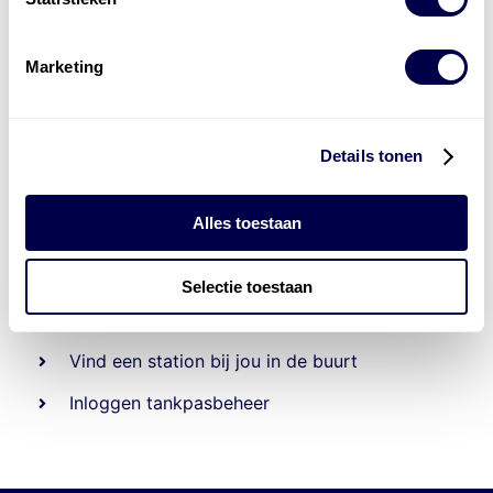
Marketing
Details tonen
Alles toestaan
Beheert 70
tankstations
en duizenden
tank-en
laadpassen
Selectie toestaan
Den Hartog tank- en laadpas
Vind een station bij jou in de buurt
Inloggen tankpasbeheer