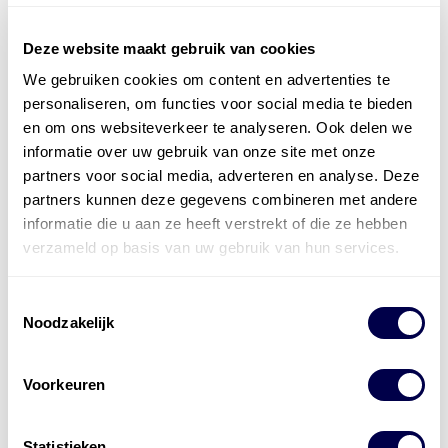
Deze website maakt gebruik van cookies
We gebruiken cookies om content en advertenties te
Officieel distributeur met Mobil Smeermiddelen
personaliseren, om functies voor social media te bieden
voor alle sectoren
en om ons websiteverkeer te analyseren. Ook delen we
informatie over uw gebruik van onze site met onze
Welke olie heb ik nodig
partners voor social media, adverteren en analyse. Deze
partners kunnen deze gegevens combineren met andere
Alle producten bekijken
informatie die u aan ze heeft verstrekt of die ze hebben
Referentie
s
Kwikfit
,
Roba
,
de Groot
verzameld op basis van uw gebruik van hun services.
Toestemmingsselectie
Noodzakelijk
Voorkeuren
Statistieken