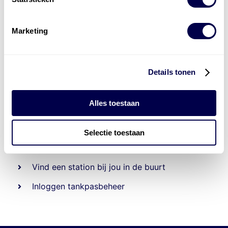
Marketing
Details tonen
Alles toestaan
Beheert 70
tankstations
en duizenden
tank-en
laadpassen
Selectie toestaan
Den Hartog tank- en laadpas
Vind een station bij jou in de buurt
Inloggen tankpasbeheer