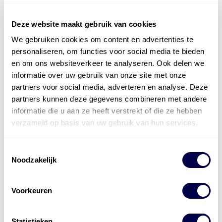
Deze website maakt gebruik van cookies
We gebruiken cookies om content en advertenties te
Officieel distributeur met Mobil Smeermiddelen
personaliseren, om functies voor social media te bieden
voor alle sectoren
en om ons websiteverkeer te analyseren. Ook delen we
informatie over uw gebruik van onze site met onze
Welke olie heb ik nodig
partners voor social media, adverteren en analyse. Deze
partners kunnen deze gegevens combineren met andere
Alle producten bekijken
informatie die u aan ze heeft verstrekt of die ze hebben
Referentie
s
Kwikfit
,
Roba
,
de Groot
verzameld op basis van uw gebruik van hun services.
Toestemmingsselectie
Noodzakelijk
Voorkeuren
Statistieken