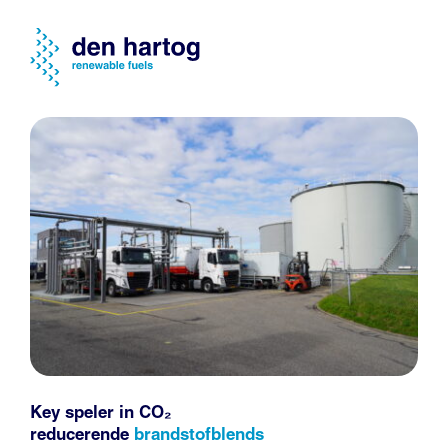
Key speler in CO₂
reducerende
brandstofblends