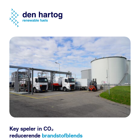
Key speler in CO₂
reducerende
brandstofblends