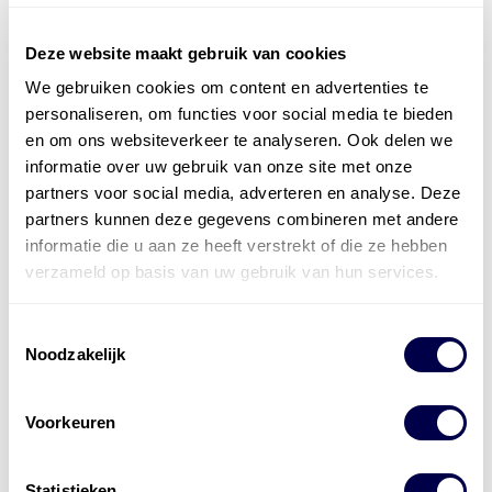
Deze website maakt gebruik van cookies
We gebruiken cookies om content en advertenties te
Officieel distributeur met Mobil Smeermiddelen
personaliseren, om functies voor social media te bieden
voor alle sectoren
en om ons websiteverkeer te analyseren. Ook delen we
informatie over uw gebruik van onze site met onze
Welke olie heb ik nodig
partners voor social media, adverteren en analyse. Deze
partners kunnen deze gegevens combineren met andere
Alle producten bekijken
informatie die u aan ze heeft verstrekt of die ze hebben
Referentie
s
Kwikfit
,
Roba
,
de Groot
verzameld op basis van uw gebruik van hun services.
Toestemmingsselectie
Noodzakelijk
Voorkeuren
Statistieken