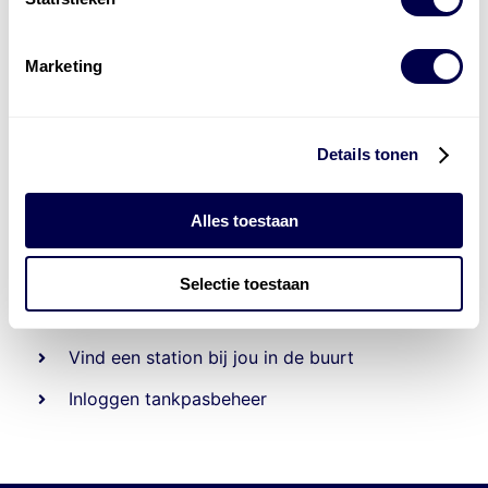
Marketing
Details tonen
Alles toestaan
Beheert 70
tankstations
en duizenden
tank-en
laadpassen
Selectie toestaan
Den Hartog tank- en laadpas
Vind een station bij jou in de buurt
Inloggen tankpasbeheer