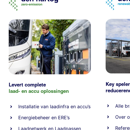
Key speler
Levert complete
reducere
laad- en
accu oplossingen
Alle
br
Installatie van laadinfra en accu’s
Over o
Energiebeheer
en
ERE’s
Refere
Laadnetwerk
en
Laadpassen