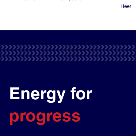
Heer
Energy for
progress