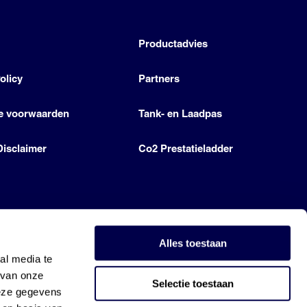
h
Productadvies
olicy
Partners
e voorwaarden
Tank- en Laadpas
Disclaimer
Co2 Prestatieladder
Alles toestaan
al media te
 van onze
Selectie toestaan
deze gegevens