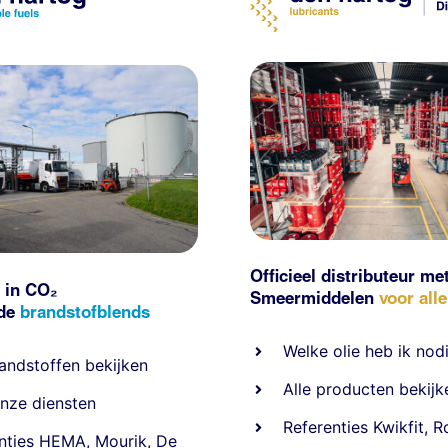
Officieel distributeur me
 in CO₂
Smeermiddelen
voor all
nde
brandstofblends
Welke olie heb ik nod
andstoffen
bekijken
Alle producten bekijk
nze diensten
Referentie
s
Kwikfit
,
R
nties
HEMA
,
Mourik
,
De