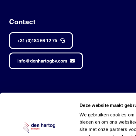
Contact
+31 (0)184 66 12 75
info@denhartogbv.com
Den Hartog • Alle rechten voorbehouden •
Made by Robuust
Deze website maakt gebru
Mobil is a trademark of Exxon Mobil Corporation
and used under l
We gebruiken cookies om c
bieden en om ons websitev
site met onze partners vo