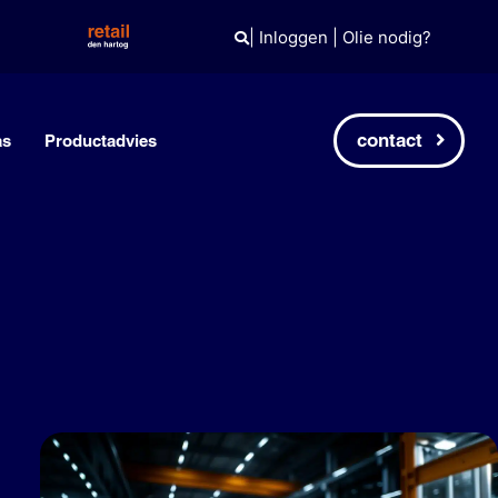
|
Inloggen
|
Olie nodig?
contact
as
Productadvies