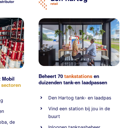
Beheert 70
tankstations
en
t Mobil
duizenden
tank-en laadpassen
e sectoren
Den Hartog tank- en laadpas
ig
Vind een station bij jou in de
en
buurt
oba
,
de
Inloggen tankpasbeheer