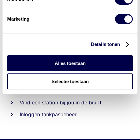
Marketing
Details tonen
Alles toestaan
Beheert 70
tankstations
en duizenden
tank-en
laadpassen
Selectie toestaan
Den Hartog tank- en laadpas
Vind een station bij jou in de buurt
Inloggen tankpasbeheer