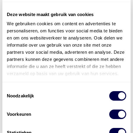
Deze website maakt gebruik van cookies
We gebruiken cookies om content en advertenties te
Officieel distributeur met Mobil Smeermiddelen
personaliseren, om functies voor social media te bieden
voor alle sectoren
en om ons websiteverkeer te analyseren. Ook delen we
informatie over uw gebruik van onze site met onze
Welke olie heb ik nodig
partners voor social media, adverteren en analyse. Deze
partners kunnen deze gegevens combineren met andere
Alle producten bekijken
informatie die u aan ze heeft verstrekt of die ze hebben
Referentie
s
Kwikfit
,
Roba
,
de Groot
verzameld op basis van uw gebruik van hun services.
Toestemmingsselectie
Noodzakelijk
Voorkeuren
Statistieken