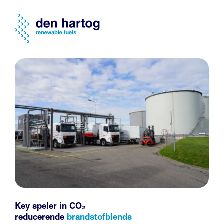
Key speler in CO₂
reducerende
brandstofblends