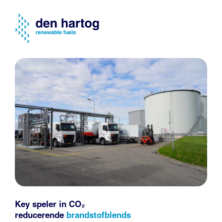
Key speler in CO₂
reducerende
brandstofblends