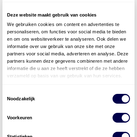
Deze website maakt gebruik van cookies
We gebruiken cookies om content en advertenties te
Officieel distributeur met Mobil Smeermiddelen
personaliseren, om functies voor social media te bieden
voor alle sectoren
en om ons websiteverkeer te analyseren. Ook delen we
informatie over uw gebruik van onze site met onze
Welke olie heb ik nodig
partners voor social media, adverteren en analyse. Deze
partners kunnen deze gegevens combineren met andere
Alle producten bekijken
informatie die u aan ze heeft verstrekt of die ze hebben
Referentie
s
Kwikfit
,
Roba
,
de Groot
verzameld op basis van uw gebruik van hun services.
Toestemmingsselectie
Noodzakelijk
Voorkeuren
Statistieken