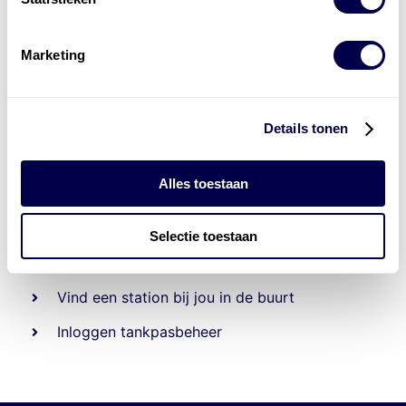
Marketing
Details tonen
Alles toestaan
Beheert 70
tankstations
en duizenden
tank-en
laadpassen
Selectie toestaan
Den Hartog tank- en laadpas
Vind een station bij jou in de buurt
Inloggen tankpasbeheer