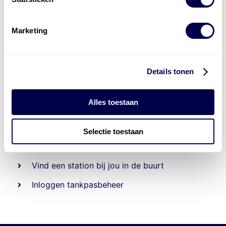
Marketing
Details tonen
Alles toestaan
Beheert 70
tankstations
en duizenden
tank-en
laadpassen
Selectie toestaan
Den Hartog tank- en laadpas
Vind een station bij jou in de buurt
Inloggen tankpasbeheer