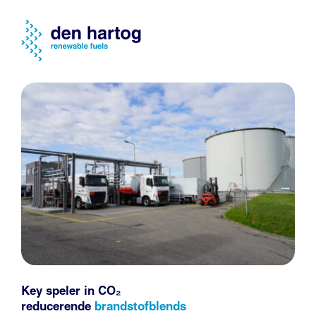
Key speler in CO₂
reducerende
brandstofblends