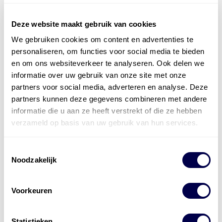
Deze website maakt gebruik van cookies
We gebruiken cookies om content en advertenties te
Officieel distributeur met Mobil Smeermiddelen
personaliseren, om functies voor social media te bieden
voor alle sectoren
en om ons websiteverkeer te analyseren. Ook delen we
informatie over uw gebruik van onze site met onze
Welke olie heb ik nodig
partners voor social media, adverteren en analyse. Deze
partners kunnen deze gegevens combineren met andere
Alle producten bekijken
informatie die u aan ze heeft verstrekt of die ze hebben
Referentie
s
Kwikfit
,
Roba
,
de Groot
verzameld op basis van uw gebruik van hun services.
Toestemmingsselectie
Noodzakelijk
Voorkeuren
Statistieken