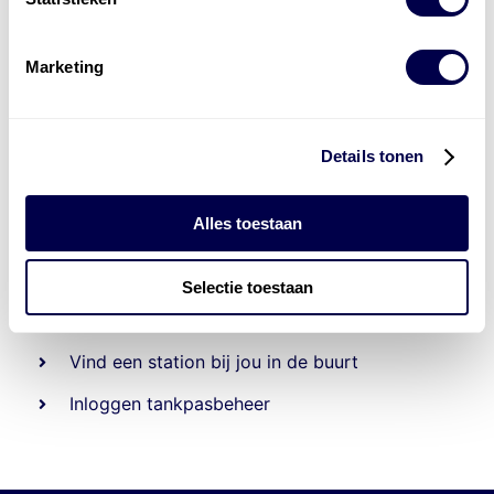
Marketing
Details tonen
Alles toestaan
Beheert 70
tankstations
en duizenden
tank-en
laadpassen
Selectie toestaan
Den Hartog tank- en laadpas
Vind een station bij jou in de buurt
Inloggen tankpasbeheer