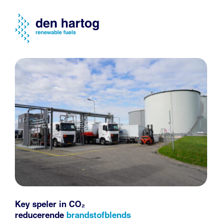
Key speler in CO₂
reducerende
brandstofblends