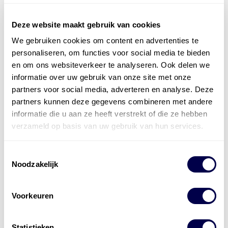
Deze website maakt gebruik van cookies
We gebruiken cookies om content en advertenties te
Officieel distributeur met Mobil Smeermiddelen
personaliseren, om functies voor social media te bieden
voor alle sectoren
en om ons websiteverkeer te analyseren. Ook delen we
informatie over uw gebruik van onze site met onze
Welke olie heb ik nodig
partners voor social media, adverteren en analyse. Deze
partners kunnen deze gegevens combineren met andere
Alle producten bekijken
informatie die u aan ze heeft verstrekt of die ze hebben
Referentie
s
Kwikfit
,
Roba
,
de Groot
verzameld op basis van uw gebruik van hun services.
Toestemmingsselectie
Noodzakelijk
Voorkeuren
Statistieken