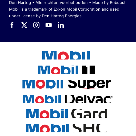
Den Hartog • Alle rechten voorbehouden •
Made by Robuust
Mobil is a trademark of Exxon Mobil Corporation
and used
under license by Den Hartog Energies