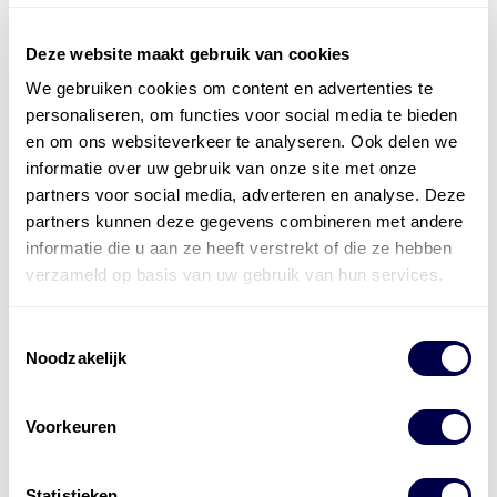
Deze website maakt gebruik van cookies
We gebruiken cookies om content en advertenties te
Officieel distributeur met Mobil Smeermiddelen
personaliseren, om functies voor social media te bieden
voor alle sectoren
en om ons websiteverkeer te analyseren. Ook delen we
informatie over uw gebruik van onze site met onze
Welke olie heb ik nodig
partners voor social media, adverteren en analyse. Deze
partners kunnen deze gegevens combineren met andere
Alle producten bekijken
informatie die u aan ze heeft verstrekt of die ze hebben
Referentie
s
Kwikfit
,
Roba
,
de Groot
verzameld op basis van uw gebruik van hun services.
Toestemmingsselectie
Noodzakelijk
Voorkeuren
Statistieken