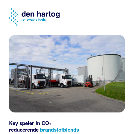
Key speler in CO₂
reducerende
brandstofblends