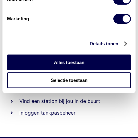
Marketing
Details tonen
Alles toestaan
Beheert 70
tankstations
en duizenden
tank-en
laadpassen
Selectie toestaan
Den Hartog tank- en laadpas
Vind een station bij jou in de buurt
Inloggen tankpasbeheer