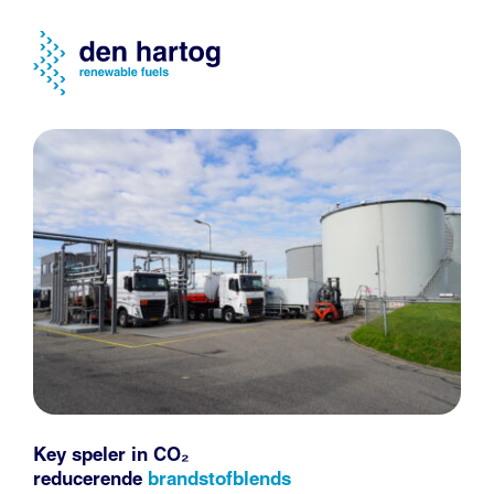
Key speler in CO₂
reducerende
brandstofblends