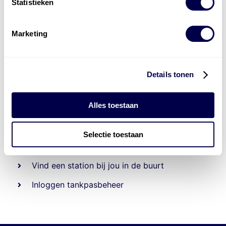
Statistieken
Marketing
Details tonen
Alles toestaan
Beheert 70
tankstations
en duizenden
tank-en
laadpassen
Selectie toestaan
Den Hartog tank- en laadpas
Vind een station bij jou in de buurt
Inloggen tankpasbeheer