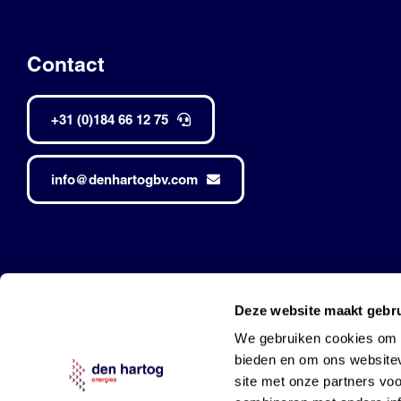
Contact
+31 (0)184 66 12 75
info@denhartogbv.com
Den Hartog • Alle rechten voorbehouden •
Made by Robuust
Deze website maakt gebru
Mobil is a trademark of Exxon Mobil Corporation
and used under l
We gebruiken cookies om c
bieden en om ons websitev
site met onze partners vo