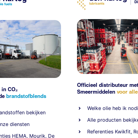
Officieel distributeur me
 in CO₂
Smeermiddelen
voor all
nde
brandstofblends
Welke olie heb ik nod
andstoffen
bekijken
Alle producten bekijk
nze diensten
Referentie
s
Kwikfit
,
R
nties
HEMA
,
Mourik
,
De