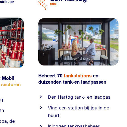
Beheert 70
tankstations
en
t Mobil
duizenden
tank-en laadpassen
e sectoren
Den Hartog tank- en laadpas
ig
Vind een station bij jou in de
en
buurt
oba
,
de
Inloggen tankpasbeheer