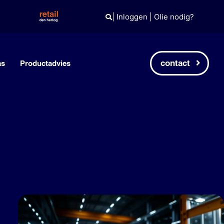
|
Inloggen
|
Olie nodig?
contact
as
Productadvies