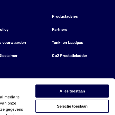
h
Productadvies
olicy
Partners
e voorwaarden
Tank- en Laadpas
Disclaimer
Co2 Prestatieladder
Alles toestaan
al media te
 van onze
Selectie toestaan
deze gegevens