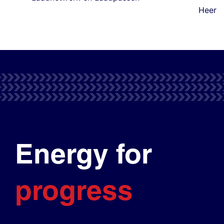
Heer
Energy for
progress