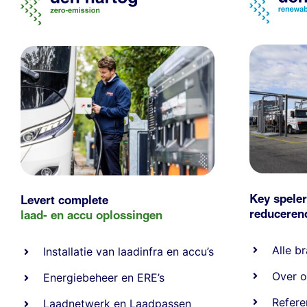
Key speler
Levert complete
reducere
laad- en
accu oplossingen
Alle
br
Installatie van laadinfra en accu’s
Over o
Energiebeheer
en
ERE’s
Refere
Laadnetwerk
en
Laadpassen