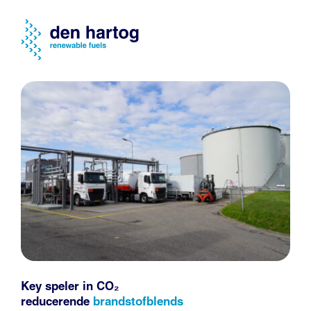
Key speler in CO₂
reducerende
brandstofblends