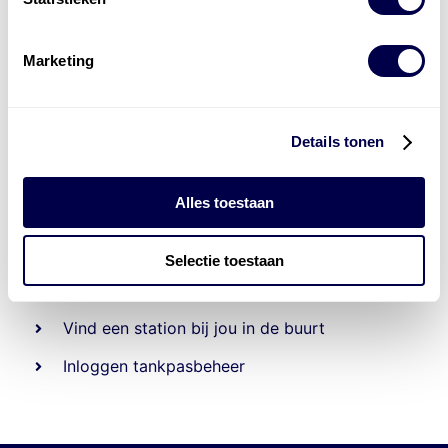
Marketing
Details tonen
Alles toestaan
Beheert 70
tankstations
en duizenden
tank-en
laadpassen
Selectie toestaan
Den Hartog tank- en laadpas
Vind een station bij jou in de buurt
Inloggen tankpasbeheer