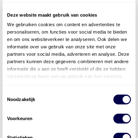
Deze website maakt gebruik van cookies
We gebruiken cookies om content en advertenties te
Officieel distributeur met Mobil Smeermiddelen
personaliseren, om functies voor social media te bieden
voor alle sectoren
en om ons websiteverkeer te analyseren. Ook delen we
informatie over uw gebruik van onze site met onze
Welke olie heb ik nodig
partners voor social media, adverteren en analyse. Deze
partners kunnen deze gegevens combineren met andere
Alle producten bekijken
informatie die u aan ze heeft verstrekt of die ze hebben
Referentie
s
Kwikfit
,
Roba
,
de Groot
verzameld op basis van uw gebruik van hun services.
Toestemmingsselectie
Noodzakelijk
Voorkeuren
Statistieken