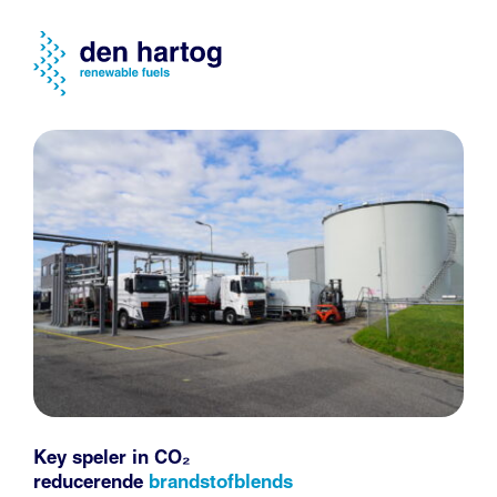
Key speler in CO₂
reducerende
brandstofblends