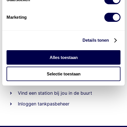
Marketing
Details tonen
Alles toestaan
Beheert 70
tankstations
en duizenden
tank-en
laadpassen
Selectie toestaan
Den Hartog tank- en laadpas
Vind een station bij jou in de buurt
Inloggen tankpasbeheer