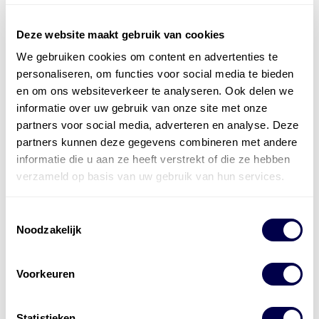
Deze website maakt gebruik van cookies
We gebruiken cookies om content en advertenties te
Officieel distributeur met Mobil Smeermiddelen
personaliseren, om functies voor social media te bieden
voor alle sectoren
en om ons websiteverkeer te analyseren. Ook delen we
informatie over uw gebruik van onze site met onze
Welke olie heb ik nodig
partners voor social media, adverteren en analyse. Deze
partners kunnen deze gegevens combineren met andere
Alle producten bekijken
informatie die u aan ze heeft verstrekt of die ze hebben
Referentie
s
Kwikfit
,
Roba
,
de Groot
verzameld op basis van uw gebruik van hun services.
Toestemmingsselectie
Noodzakelijk
Voorkeuren
Statistieken