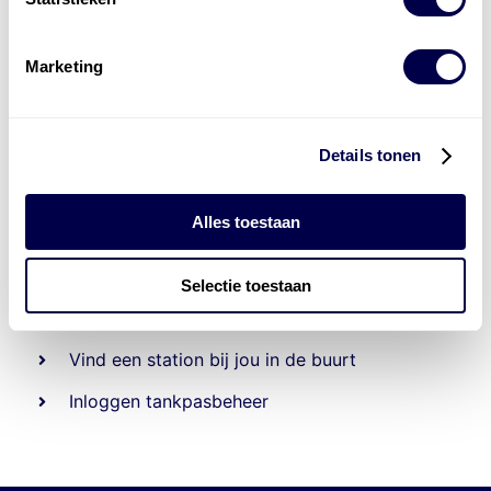
Marketing
Details tonen
Alles toestaan
Beheert 70
tankstations
en duizenden
tank-en
laadpassen
Selectie toestaan
Den Hartog tank- en laadpas
Vind een station bij jou in de buurt
Inloggen tankpasbeheer