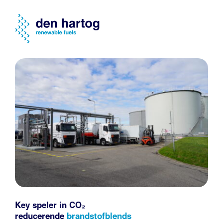
Key speler in CO₂
reducerende
brandstofblends