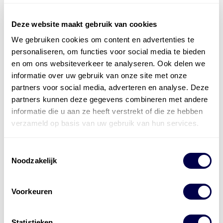
Deze website maakt gebruik van cookies
We gebruiken cookies om content en advertenties te
Officieel distributeur met Mobil Smeermiddelen
personaliseren, om functies voor social media te bieden
voor alle sectoren
en om ons websiteverkeer te analyseren. Ook delen we
informatie over uw gebruik van onze site met onze
Welke olie heb ik nodig
partners voor social media, adverteren en analyse. Deze
partners kunnen deze gegevens combineren met andere
Alle producten bekijken
informatie die u aan ze heeft verstrekt of die ze hebben
Referentie
s
Kwikfit
,
Roba
,
de Groot
verzameld op basis van uw gebruik van hun services.
Toestemmingsselectie
Noodzakelijk
Voorkeuren
Statistieken