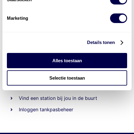
Marketing
Details tonen
Alles toestaan
Beheert 70
tankstations
en duizenden
tank-en
laadpassen
Selectie toestaan
Den Hartog tank- en laadpas
Vind een station bij jou in de buurt
Inloggen tankpasbeheer