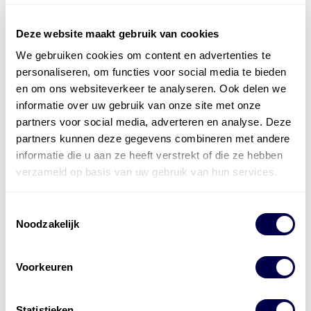
Deze website maakt gebruik van cookies
We gebruiken cookies om content en advertenties te
Officieel distributeur met Mobil Smeermiddelen
personaliseren, om functies voor social media te bieden
voor alle sectoren
en om ons websiteverkeer te analyseren. Ook delen we
informatie over uw gebruik van onze site met onze
Welke olie heb ik nodig
partners voor social media, adverteren en analyse. Deze
partners kunnen deze gegevens combineren met andere
Alle producten bekijken
informatie die u aan ze heeft verstrekt of die ze hebben
Referentie
s
Kwikfit
,
Roba
,
de Groot
verzameld op basis van uw gebruik van hun services.
Toestemmingsselectie
Noodzakelijk
Voorkeuren
Statistieken