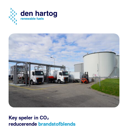
Key speler in CO₂
reducerende
brandstofblends