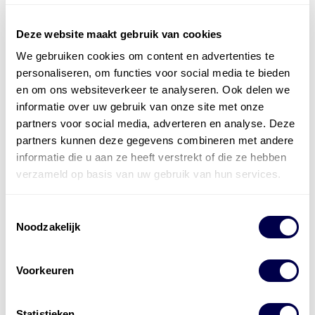
Deze website maakt gebruik van cookies
We gebruiken cookies om content en advertenties te
Officieel distributeur met Mobil Smeermiddelen
personaliseren, om functies voor social media te bieden
voor alle sectoren
en om ons websiteverkeer te analyseren. Ook delen we
informatie over uw gebruik van onze site met onze
Welke olie heb ik nodig
partners voor social media, adverteren en analyse. Deze
partners kunnen deze gegevens combineren met andere
Alle producten bekijken
informatie die u aan ze heeft verstrekt of die ze hebben
Referentie
s
Kwikfit
,
Roba
,
de Groot
verzameld op basis van uw gebruik van hun services.
Toestemmingsselectie
Noodzakelijk
Voorkeuren
Statistieken