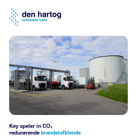
Key speler in CO₂
reducerende
brandstofblends