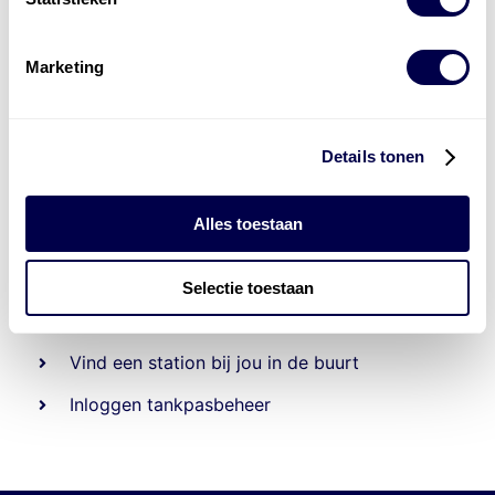
Marketing
Details tonen
Alles toestaan
Beheert 70
tankstations
en duizenden
tank-en
laadpassen
Selectie toestaan
Den Hartog tank- en laadpas
Vind een station bij jou in de buurt
Inloggen tankpasbeheer