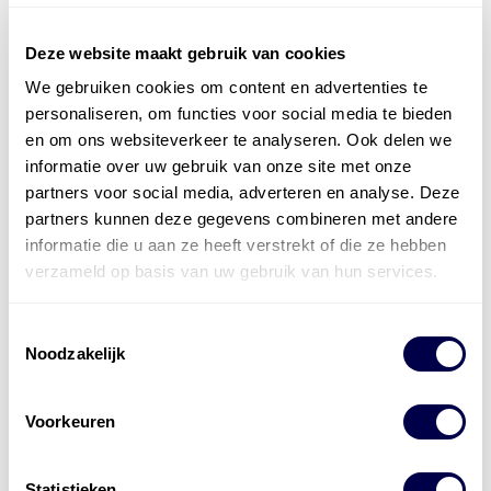
Deze website maakt gebruik van cookies
We gebruiken cookies om content en advertenties te
Officieel distributeur met Mobil Smeermiddelen
personaliseren, om functies voor social media te bieden
voor alle sectoren
en om ons websiteverkeer te analyseren. Ook delen we
informatie over uw gebruik van onze site met onze
Welke olie heb ik nodig
partners voor social media, adverteren en analyse. Deze
partners kunnen deze gegevens combineren met andere
Alle producten bekijken
informatie die u aan ze heeft verstrekt of die ze hebben
Referentie
s
Kwikfit
,
Roba
,
de Groot
verzameld op basis van uw gebruik van hun services.
Toestemmingsselectie
Noodzakelijk
Voorkeuren
Statistieken