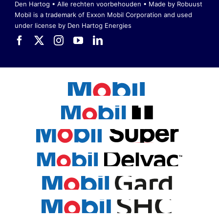
Den Hartog • Alle rechten voorbehouden •
Made by Robuust
Mobil is a trademark of Exxon Mobil Corporation
and used
under license by Den Hartog Energies