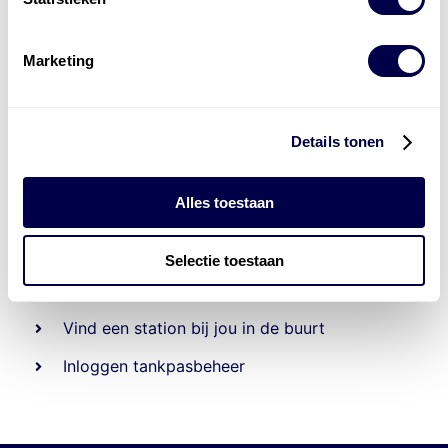
Marketing
Details tonen
Alles toestaan
Beheert 70
tankstations
en duizenden
tank-en
laadpassen
Selectie toestaan
Den Hartog tank- en laadpas
Vind een station bij jou in de buurt
Inloggen tankpasbeheer