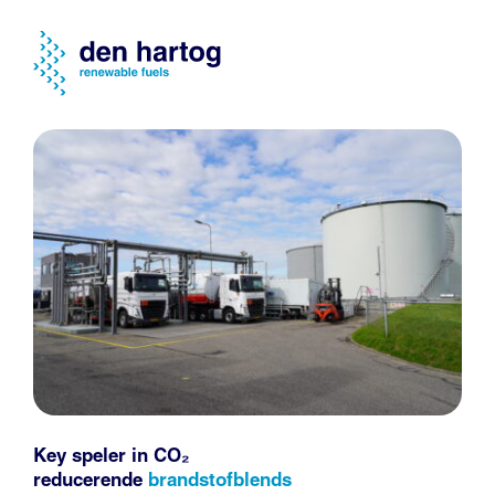
Key speler in CO₂
reducerende
brandstofblends