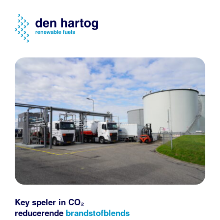
Key speler in CO₂
reducerende
brandstofblends