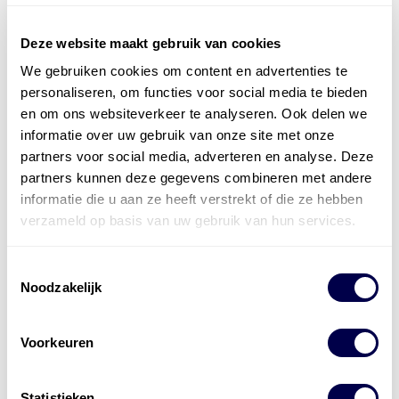
Deze website maakt gebruik van cookies
We gebruiken cookies om content en advertenties te
Officieel distributeur met Mobil Smeermiddelen
personaliseren, om functies voor social media te bieden
voor alle sectoren
en om ons websiteverkeer te analyseren. Ook delen we
informatie over uw gebruik van onze site met onze
Welke olie heb ik nodig
partners voor social media, adverteren en analyse. Deze
partners kunnen deze gegevens combineren met andere
Alle producten bekijken
informatie die u aan ze heeft verstrekt of die ze hebben
Referentie
s
Kwikfit
,
Roba
,
de Groot
verzameld op basis van uw gebruik van hun services.
Toestemmingsselectie
Noodzakelijk
Voorkeuren
Statistieken