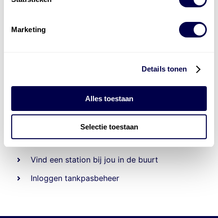
Marketing
Details tonen
Alles toestaan
Beheert 70
tankstations
en duizenden
tank-en
laadpassen
Selectie toestaan
Den Hartog tank- en laadpas
Vind een station bij jou in de buurt
Inloggen tankpasbeheer