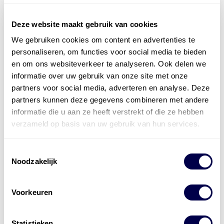
Deze website maakt gebruik van cookies
We gebruiken cookies om content en advertenties te
Officieel distributeur met Mobil Smeermiddelen
personaliseren, om functies voor social media te bieden
voor alle sectoren
en om ons websiteverkeer te analyseren. Ook delen we
informatie over uw gebruik van onze site met onze
Welke olie heb ik nodig
partners voor social media, adverteren en analyse. Deze
partners kunnen deze gegevens combineren met andere
Alle producten bekijken
informatie die u aan ze heeft verstrekt of die ze hebben
Referentie
s
Kwikfit
,
Roba
,
de Groot
verzameld op basis van uw gebruik van hun services.
Toestemmingsselectie
Noodzakelijk
Voorkeuren
Statistieken