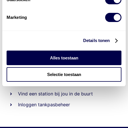
Marketing
Details tonen
Alles toestaan
Beheert 70
tankstations
en duizenden
tank-en
laadpassen
Selectie toestaan
Den Hartog tank- en laadpas
Vind een station bij jou in de buurt
Inloggen tankpasbeheer