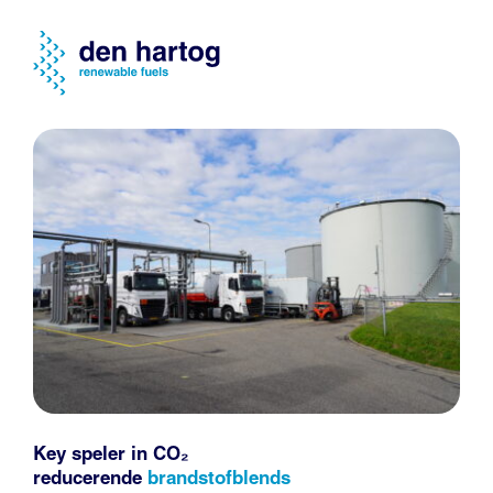
Key speler in CO₂
reducerende
brandstofblends