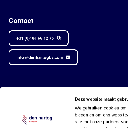
Contact
+31 (0)184 66 12 75
info@denhartogbv.com
Den Hartog • Alle rechten voorbehouden •
Made by Robuust
Deze website maakt gebru
Mobil is a trademark of Exxon Mobil Corporation
and used under l
We gebruiken cookies om c
bieden en om ons websitev
site met onze partners vo