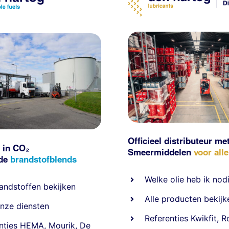
Officieel distributeur me
 in CO₂
Smeermiddelen
voor all
nde
brandstofblends
Welke olie heb ik nod
andstoffen
bekijken
Alle producten bekijk
nze diensten
Referentie
s
Kwikfit
,
R
nties
HEMA
,
Mourik
,
De