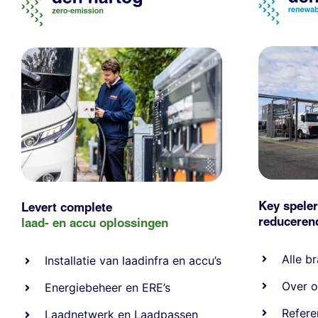
Key speler
Levert complete
reducere
laad- en
accu oplossingen
Alle
br
Installatie van laadinfra en accu’s
Over o
Energiebeheer
en
ERE’s
Refere
Laadnetwerk
en
Laadpassen