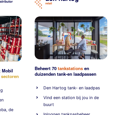
Beheert 70
tankstations
en
t Mobil
duizenden
tank-en laadpassen
e sectoren
Den Hartog tank- en laadpas
ig
Vind een station bij jou in de
en
buurt
oba
,
de
Inloggen tankpasbeheer