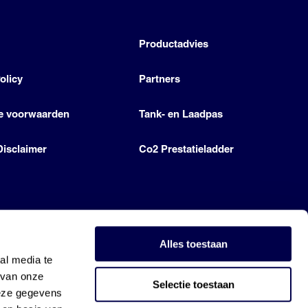
h
Productadvies
olicy
Partners
e voorwaarden
Tank- en Laadpas
Disclaimer
Co2 Prestatieladder
Alles toestaan
al media te
 van onze
Selectie toestaan
deze gegevens