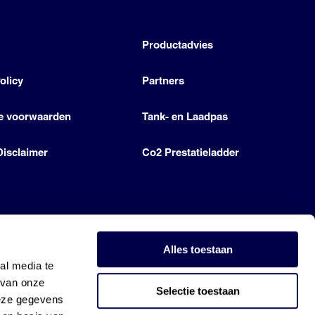
h
Productadvies
olicy
Partners
e voorwaarden
Tank- en Laadpas
Disclaimer
Co2 Prestatieladder
Alles toestaan
al media te
 van onze
Selectie toestaan
deze gegevens