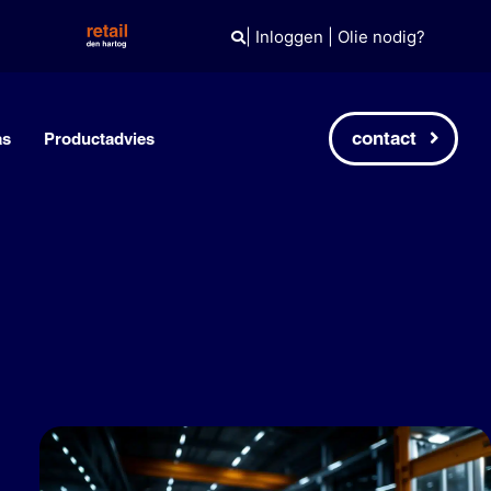
|
Inloggen
|
Olie nodig?
contact
as
Productadvies