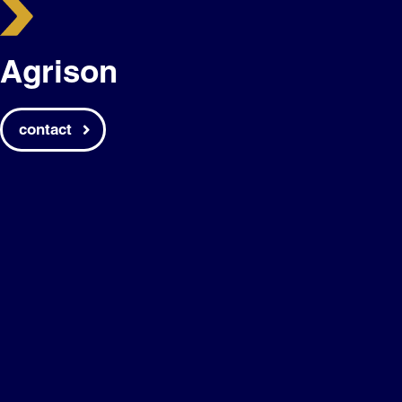
Agrison
contact