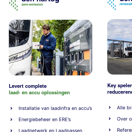
Key speler
Levert complete
reducere
laad- en
accu oplossingen
Alle
br
Installatie van laadinfra en accu’s
Over o
Energiebeheer
en
ERE’s
Refere
Laadnetwerk
en
Laadpassen