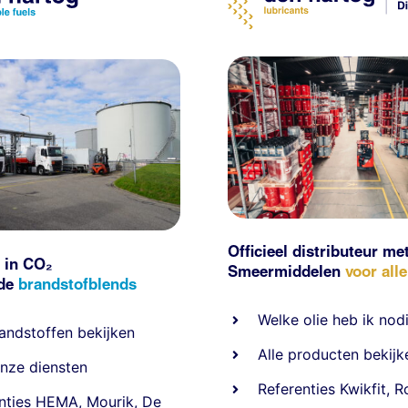
Officieel distributeur me
 in CO₂
Smeermiddelen
voor all
nde
brandstofblends
Welke olie heb ik nod
andstoffen
bekijken
Alle producten bekijk
nze diensten
Referentie
s
Kwikfit
,
R
nties
HEMA
,
Mourik
,
De