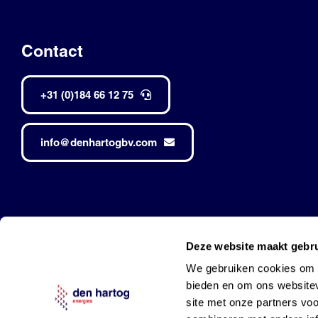
Contact
+31 (0)184 66 12 75
info@denhartogbv.com
Den Hartog • Alle rechten voorbehouden •
Made by Robuust
Deze website maakt gebru
Mobil is a trademark of Exxon Mobil Corporation
and used under l
We gebruiken cookies om c
bieden en om ons websitev
site met onze partners vo