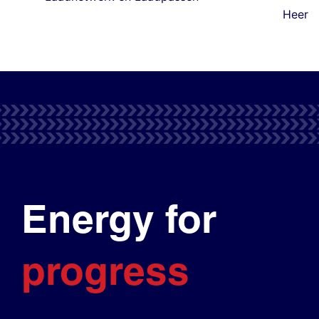
Heer
Energy for
progress