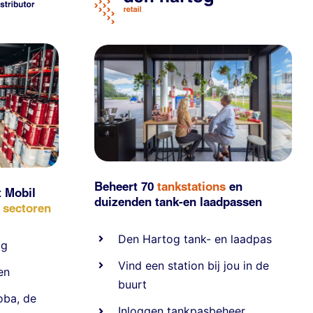
Beheert 70
tankstations
en
t Mobil
duizenden
tank-en laadpassen
e sectoren
Den Hartog tank- en laadpas
ig
Vind een station bij jou in de
en
buurt
oba
,
de
Inloggen tankpasbeheer