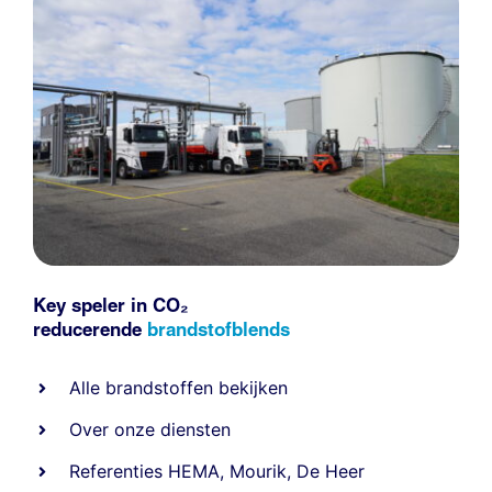
Key speler in CO₂
reducerende
brandstofblends
Alle
brandstoffen
bekijken
Over onze diensten
Referenties
HEMA
,
Mourik
,
De Heer