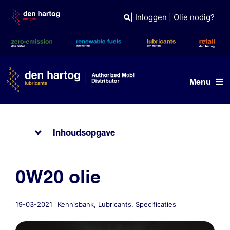
Skip
to
|
Inloggen
|
Olie nodig?
content
Menu
Olie advies
Inhoudsopgave
Producten
Referenties
0W20 olie
Branches
19-03-2021
Kennisbank
,
Lubricants
,
Specificaties
Kennisbank