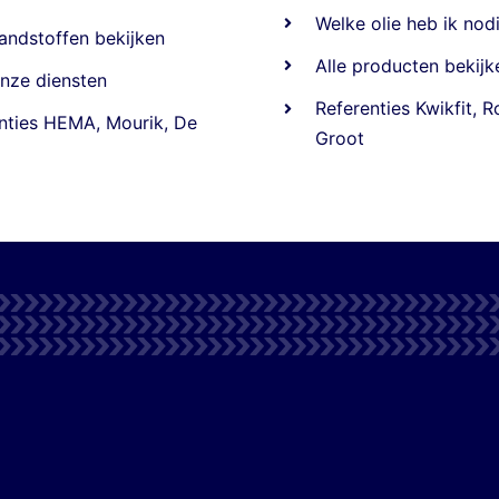
Welke olie heb ik nod
andstoffen
bekijken
Alle producten bekijk
nze diensten
Referentie
s
Kwikfit
,
R
nties
HEMA
,
Mourik
,
De
Groot