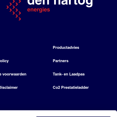
h
Productadvies
olicy
Partners
e voorwaarden
Tank- en Laadpas
Disclaimer
Co2 Prestatieladder