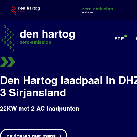
Skip
to
content
ERE
Den Hartog laadpaal in D
3 Sirjansland
22KW
met 2 AC-laadpunten
navigeren met maps