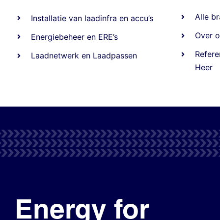
Alle
br
Installatie van laadinfra en accu’s
Over o
Energiebeheer
en
ERE’s
Refere
Laadnetwerk
en
Laadpassen
Heer
Energy for