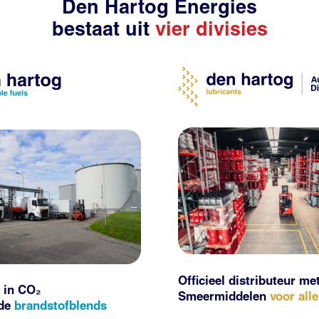
Den Hartog Energies
bestaat uit
vier divisies
Officieel distributeur me
 in CO₂
Smeermiddelen
voor all
nde
brandstofblends