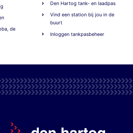
Den Hartog tank- en laadpas
ig
Vind een station bij jou in de
en
buurt
oba
,
de
Inloggen tankpasbeheer