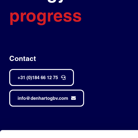
progress
Contact
+31 (0)184 66 12 75
info@denhartogbv.com