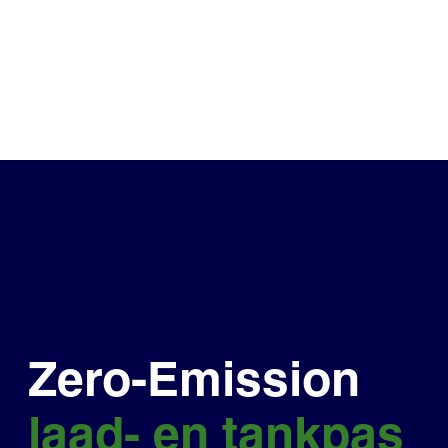
Zero-Emission
laad- en tankpas