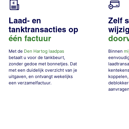
Laad- en
Zelf 
tanktransacties op
wijzi
één factuur
door
Met de
Den Hartog laadpas
Binnen
mi
betaalt u voor de tankbeurt,
eenvoudig
zonder gedoe met bonnetjes. Dat
laadtransa
met een duidelijk overzicht van je
kentekens
uitgaven, en ontvangt wekelijks
koppelen,
een verzamelfactuur.
deblokker
aanvragen