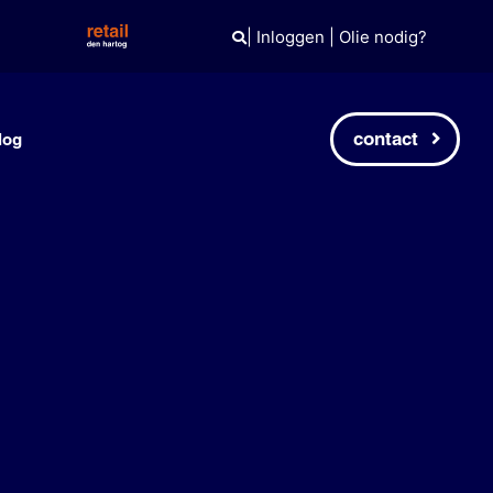
|
Inloggen
|
Olie nodig?
contact
log