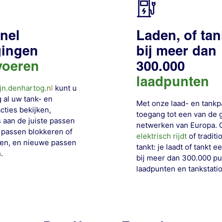
snel
Laden, of ta
gingen
bij meer dan
voeren
300.000
laadpunten
jn.denhartog.n
l
kunt u
 al uw tank- en
Met onze laad- en tankp
cties bekijken,
toegang tot een van de 
 aan de juiste passen
netwerken van Europa. O
 passen blokkeren of
elektrisch rijdt
of traditi
en, en nieuwe passen
tankt: je laadt of tankt 
.
bij meer dan 300.000 pu
laadpunten en
tankstati