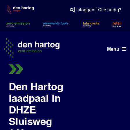
Skip
to
|
Inloggen
|
Olie nodig?
content
Menu
ERE
Diensten
Den Hartog
laadpaal in
Projecten
DHZE
Netwerk
Sluisweg
Openbare laadpaal