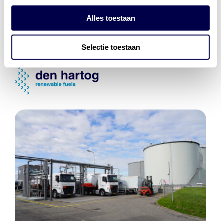
Energiebeheer
en
ERE’s
Alles toestaan
Laadnetwerk
en
Laadpassen
Selectie toestaan