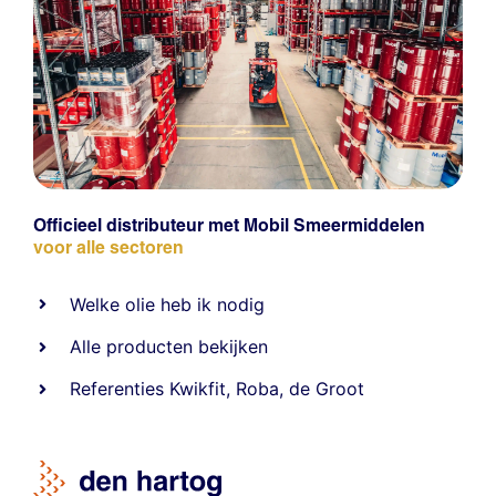
Officieel distributeur met Mobil Smeermiddelen
voor alle sectoren
Welke olie heb ik nodig
Alle producten bekijken
Referentie
s
Kwikfit
,
Roba
,
de Groot