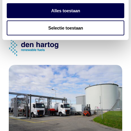
Energiebeheer
en
ERE’s
Alles toestaan
Laadnetwerk
en
Laadpassen
Selectie toestaan