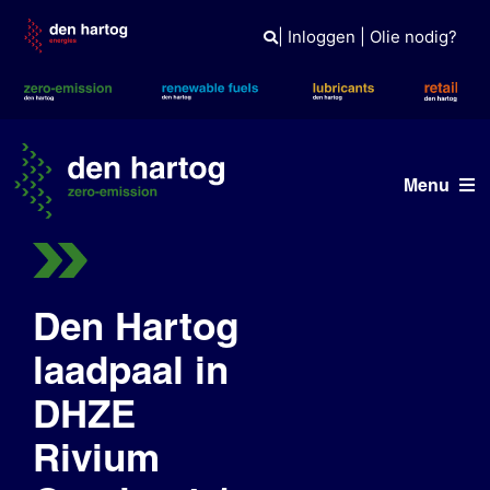
Skip
to
|
Inloggen
|
Olie nodig?
content
Menu
ERE
Diensten
Den Hartog
laadpaal in
Projecten
DHZE
Netwerk
Rivium
Openbare laadpaal