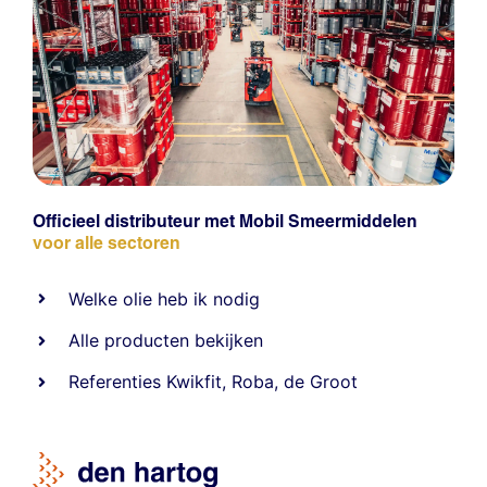
Officieel distributeur met Mobil Smeermiddelen
voor alle sectoren
Welke olie heb ik nodig
Alle producten bekijken
Referentie
s
Kwikfit
,
Roba
,
de Groot