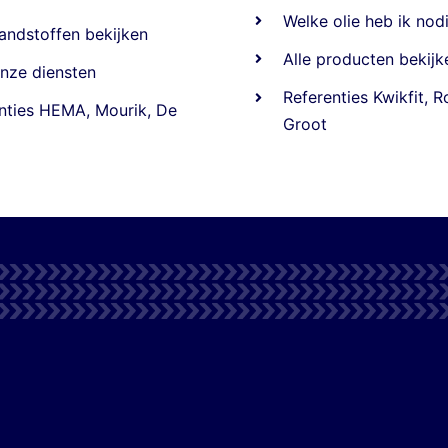
Welke olie heb ik nod
andstoffen
bekijken
Alle producten bekijk
nze diensten
Referentie
s
Kwikfit
,
R
nties
HEMA
,
Mourik
,
De
Groot