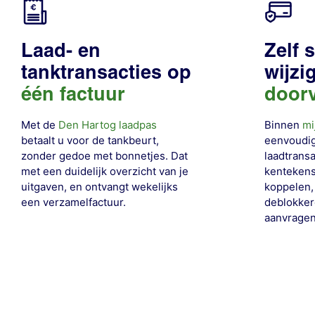
Laad- en
Zelf 
tanktransacties op
wijzi
één factuur
door
Met de
Den Hartog laadpas
Binnen
mi
betaalt u voor de tankbeurt,
eenvoudig
zonder gedoe met bonnetjes. Dat
laadtransa
met een duidelijk overzicht van je
kentekens
uitgaven, en ontvangt wekelijks
koppelen,
een verzamelfactuur.
deblokker
aanvragen