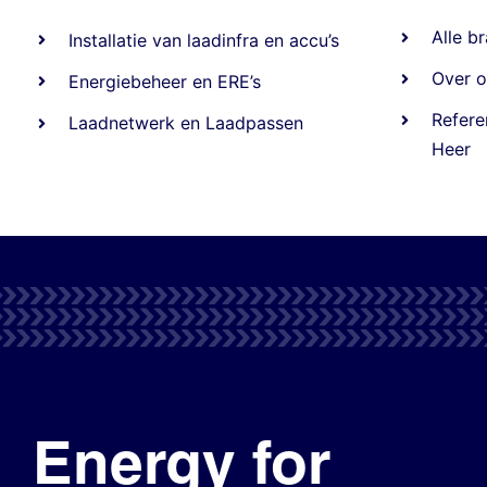
Alle
br
Installatie van laadinfra en accu’s
Over o
Energiebeheer
en
ERE’s
Refere
Laadnetwerk
en
Laadpassen
Heer
Energy for