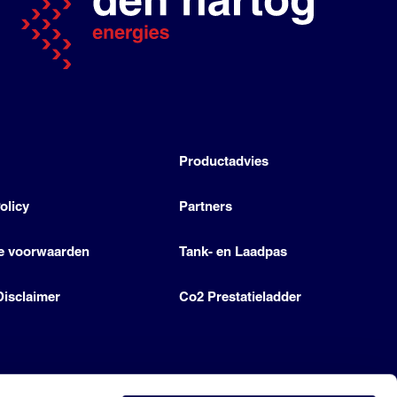
h
Productadvies
olicy
Partners
e voorwaarden
Tank- en Laadpas
Disclaimer
Co2 Prestatieladder