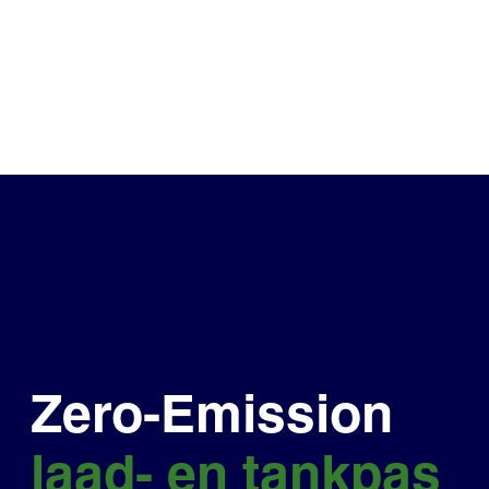
Zero-Emission
laad- en tankpas