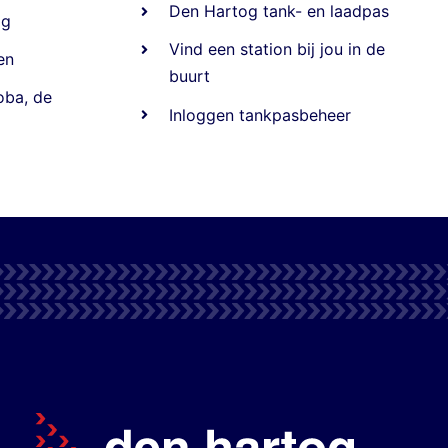
Den Hartog tank- en laadpas
ig
Vind een station bij jou in de
en
buurt
oba
,
de
Inloggen tankpasbeheer