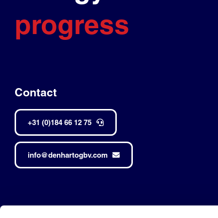
progress
Contact
+31 (0)184 66 12 75
info@denhartogbv.com