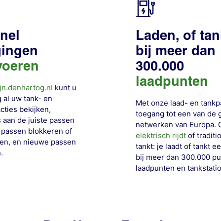
snel
Laden, of ta
gingen
bij meer dan
voeren
300.000
laadpunten
jn.denhartog.n
l
kunt u
 al uw tank- en
Met onze laad- en tankp
cties bekijken,
toegang tot een van de 
 aan de juiste passen
netwerken van Europa. O
 passen blokkeren of
elektrisch rijdt
of traditi
en, en nieuwe passen
tankt: je laadt of tankt 
.
bij meer dan 300.000 pu
laadpunten en
tankstati