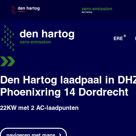
Skip
to
content
ERE
Den Hartog laadpaal in DH
Phoenixring 14 Dordrecht
22KW
met 2 AC-laadpunten
navigeren met maps