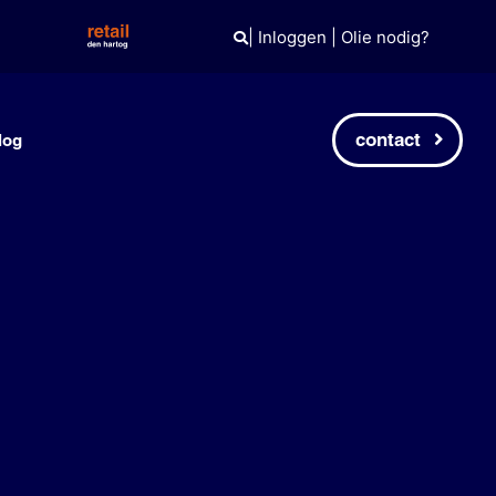
|
Inloggen
|
Olie nodig?
contact
log