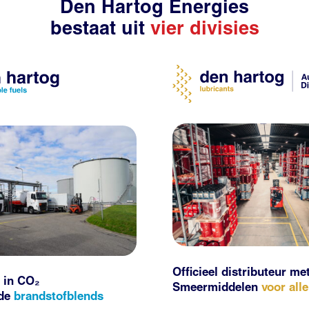
Den Hartog Energies
bestaat uit
vier divisies
Officieel distributeur me
 in CO₂
Smeermiddelen
voor all
nde
brandstofblends