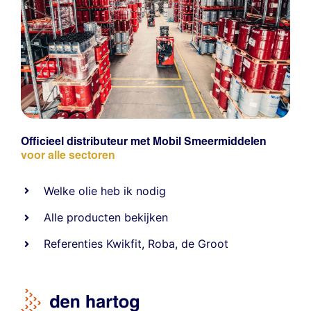
Officieel distributeur met Mobil Smeermiddelen
voor alle sectoren
Welke olie heb ik nodig
Alle producten bekijken
Referentie
s
Kwikfit
,
Roba
,
de Groot