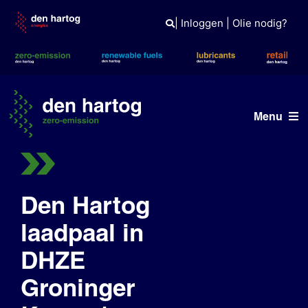
Skip
to
|
Inloggen
|
Olie nodig?
content
Menu
ERE
Diensten
Den Hartog
laadpaal in
Projecten
DHZE
Netwerk
Groninger
Openbare laadpaal