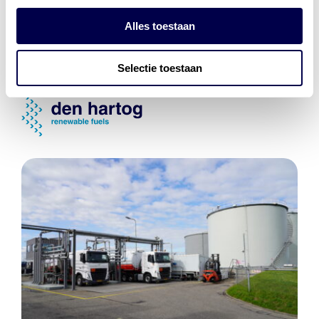
Energiebeheer
en
ERE’s
Alles toestaan
Laadnetwerk
en
Laadpassen
Selectie toestaan