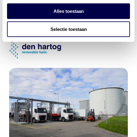
Energiebeheer
en
ERE’s
Alles toestaan
Laadnetwerk
en
Laadpassen
Selectie toestaan