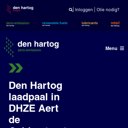
Skip
to
|
Inloggen
|
Olie nodig?
content
Menu
ERE
Diensten
Den Hartog
laadpaal in
Projecten
DHZE Aert
Netwerk
de
Openbare laadpaal