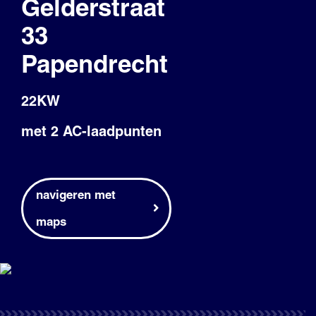
Gelderstraat
Blog
33
Papendrecht
22KW
met 2 AC-laadpunten
navigeren met
maps