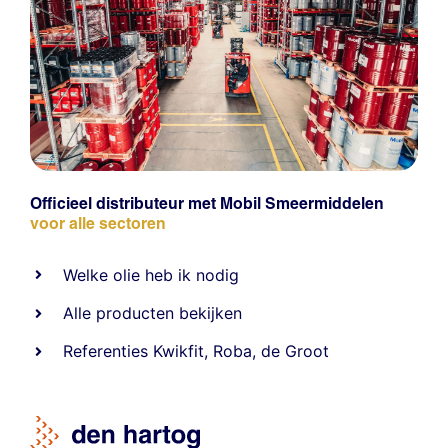
Officieel distributeur met Mobil Smeermiddelen
voor alle sectoren
Welke olie heb ik nodig
Alle producten bekijken
Referentie
s
Kwikfit
,
Roba
,
de Groot