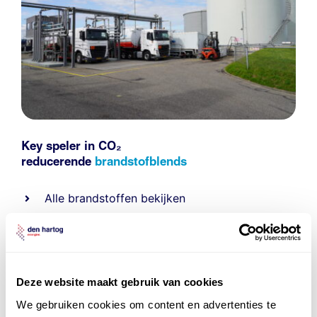
Key speler in CO₂
reducerende
brandstofblends
Alle
brandstoffen
bekijken
Over onze diensten
Referenties
HEMA
,
Mourik
,
De Heer
Deze website maakt gebruik van cookies
We gebruiken cookies om content en advertenties te