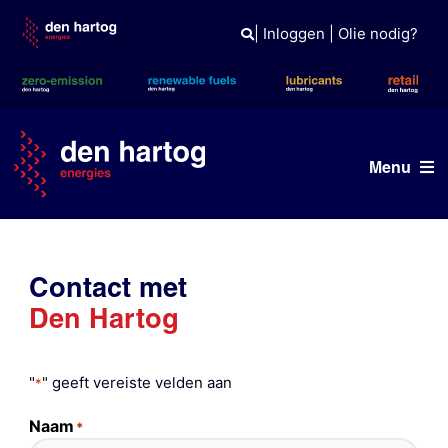
Skip
to
|
Inloggen
|
Olie nodig?
content
Menu
ERE
Contact met
Wat wij doen
Den Hartog
Wie wij zijn
Duurzaam
"
" geeft vereiste velden aan
*
Tank- en laadpas
Naam
*