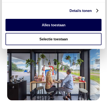
Alle producten bekijken
Referentie
s
Kwikfit
,
Roba
,
de Groot
Details tonen
Alles toestaan
Selectie toestaan